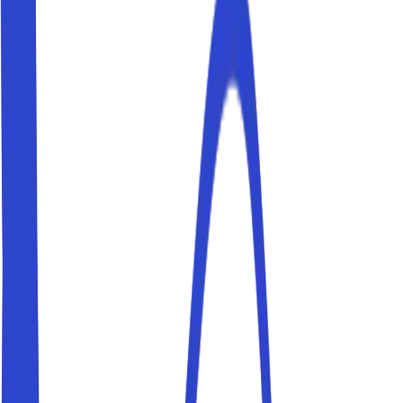
Parcheggia
Milano
Parcheggia
Torino
Parcheggia
Varazze
Parcheggia
Previous slide
Next slide
Scoprile tutte
Parkito
Trovare parcheggio in una
città che non conosci? Un incubo