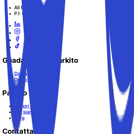
All Indabox Srl
P.I: 04099131205
Guadagna con Parkito
Diventa Host
Dispositivi
Parkito
Scopri Parkito
Chi siamo
Blog
Contattaci