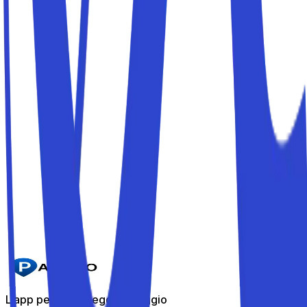
Cos'è un Parkito?
Come si prenota un Parkito?
Come funzionano gli accessi?
Sono sicuri i Parkito?
Non ho mai sentito parlare di Parkito, è affidabile?
L'app per i parcheggi in viaggio