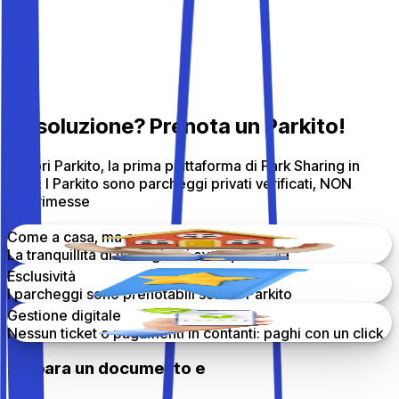
Rischio di girare a vuoto per ore
Nessuna garanzia sulle disponibilità
Prezzi poco trasparenti
No H24 e poca sicurezza
La soluzione? Prenota
un Parkito!
Scopri
Parkito
, la prima piattaforma di Park Sharing in
Italia: I Parkito sono parcheggi privati verificati,
NON
autorimesse
Come a casa, ma ovunque!
La tranquillità di tutti i giorni ovunque tu sia
Esclusività
I parcheggi sono prenotabili solo in Parkito
Gestione digitale
Nessun ticket o pagamenti in contanti: paghi con un click
Prepara un documento e