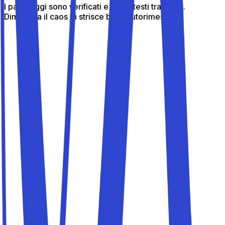
I parcheggi sono verificati e in contesti tranquilli.
Dimentica il caos di strisce blu e autorimesse.