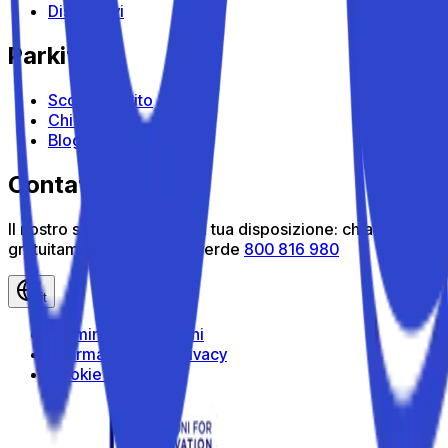
Dispositivi
Parkito
Scopri Parkito
Chi siamo
Blog
Contattaci
Il nostro servizio clienti è a tua disposizione: chiamaci
gratuitamente al numero verde
800 816 980
it
Termini e Condizioni
Informativa sulla privacy
Cookie Policy