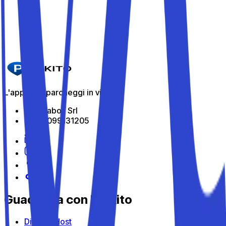
sicurezza con Parkito e prosegui senza il pensiero del
traffico e dei posti introvabili.
Caricamento...
L'app per i parcheggi in viaggio
All Indabox Srl
P.I: 04099131205
Guadagna con Parkito
Diventa Host