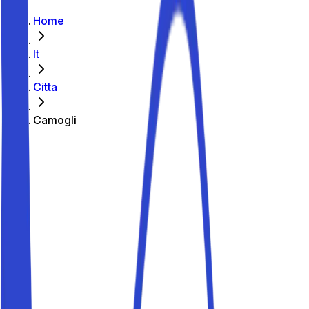
Home
It
Citta
Camogli
Parcheggiare a Camogli
Guida ai parcheggi
Parcheggiare a Camogli
Stai organizzando una vacanza a Camogli? Con Parkito
trovi parcheggi privati a Camogli a partire da 2,00 €
all'ora e 25 € al giorno, ideali per lasciare l'auto e goderti
centro, lungomare, spiaggia, San Fruttuoso e stazione. In
alta stagione i posti vanno a ruba: prenota in anticipo.