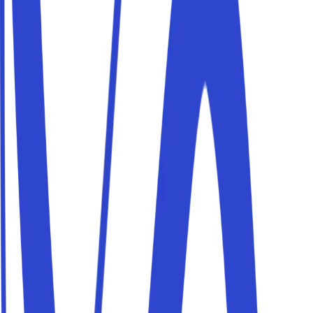
Prenota un parcheggio vicino a San Fruttuoso e Punta
Chiappa e raggiungi la tua meta a piedi. I posti auto
Parkito sono privati, verificati e prenotabili in pochi minuti.
Parcheggi vicino alla stazione
Prenota un parcheggio vicino alla stazione e raggiungi la
tua meta a piedi. I posti auto Parkito sono privati, verificati
e prenotabili in pochi minuti.
Parcheggiare a Camogli in alta stagione
Durante l'estate e nei weekend Camogli si riempie di
visitatori e trovare parcheggio diventa difficile. Prenota in
anticipo un posto auto privato con Parkito e arriva senza
stress.
Lascia l'auto e visita San Fruttuoso e Portofino
in battello
Camogli è il punto di partenza ideale per esplorare San
Fruttuoso e Portofino in battello. Parcheggia l'auto in