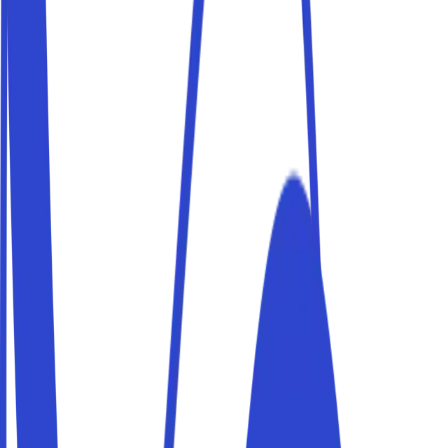
Parcheggi vicino al centro
Prenota un parcheggio vicino al centro e raggiungi la tua
meta a piedi. I posti auto Parkito sono privati, verificati e
prenotabili in pochi minuti.
Parcheggi vicino al lungomare e al porticciolo
Prenota un parcheggio vicino al lungomare e al
porticciolo e raggiungi la tua meta a piedi. I posti auto
Parkito sono privati, verificati e prenotabili in pochi minuti.
Parcheggi vicino alla spiaggia
Prenota un parcheggio vicino alla spiaggia e raggiungi la
tua meta a piedi. I posti auto Parkito sono privati, verificati
e prenotabili in pochi minuti.
Parcheggi vicino a San Fruttuoso e Punta
Chiappa