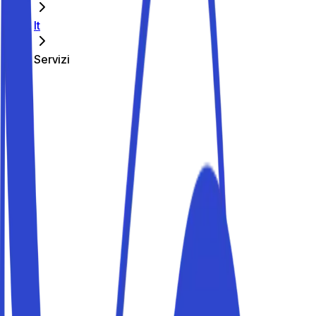
It
Servizi
Tutti i servizi
Nelson Mandela Forum
Ippodromo del Visarno
Stadio Renato Dall'Ara
Allianz Stadium
Inalpi Arena
Nelson Mandela Forum
Parcheggio + navetta gratuita
Scopri
Ippodromo del Visarno
Parcheggio + navetta gratuita
Scopri