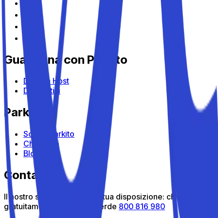
Guadagna con Parkito
Diventa Host
Dispositivi
Parkito
Scopri Parkito
Chi siamo
Blog
Contattaci
Il nostro servizio clienti è a tua disposizione: chiamaci
gratuitamente al numero verde
800 816 980