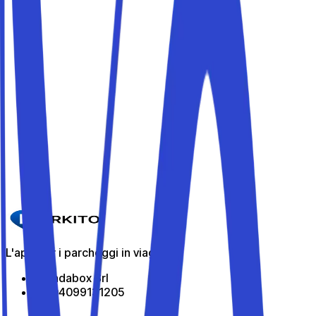
Stadio Renato Dall'Ara
Parcheggio + navetta gratuita
Scopri
Allianz Stadium
Parcheggio + navetta gratuita
Scopri
Inalpi Arena
Parcheggio + navetta gratuita
Scopri
L'app per i parcheggi in viaggio
All Indabox Srl
P.I: 04099131205