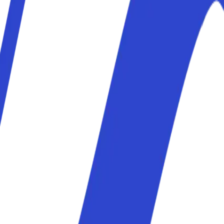
to vicino alla stazione Centrale di Milano: più conveniente de
ato vicino allo scalo, con tariffe giornaliere convenienti per
rivato vicino allo scalo, con tariffe giornaliere convenienti 
za permesso significa multe salate. Con Parkito parcheggi in 