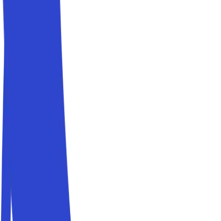
Home
It
Citta
Milano
Parcheggiare a Milano
Guida ai parcheggi
Parcheggiare a Milano
Cerchi un parcheggio a Milano? Con Parkito prenoti posti aut
parcheggi in città. Trova soluzioni comode vicino a San Sir
Parcheggi vicino allo stadio di San Siro