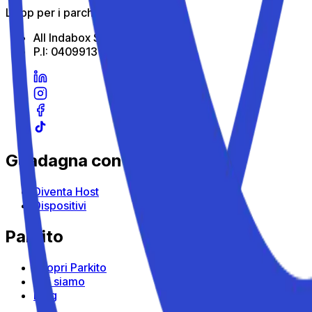
L'app per i parcheggi in viaggio
All Indabox Srl
P.I: 04099131205
Guadagna con Parkito
Diventa Host
Dispositivi
Parkito
Scopri Parkito
Chi siamo
Blog