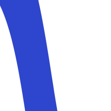
i parcheggi ufficiali e prenotabile in anticipo.
 lasciare l'auto durante il viaggio.
per lasciare l'auto durante il viaggio.
aree private appena fuori dalla zona a traffico limitato e