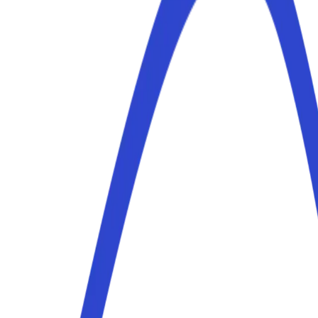
o privati e verificati a Milano a partire da 1,00 € all'ora e
o, Navigli, stazione, Duomo, Fiera Milano Rho e CityLife.