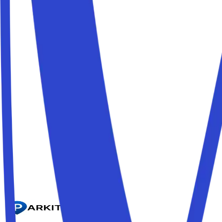
Parcheggio Milano Centrale
Devi prendere un treno? Lascia l'auto in un parcheggio priva
Parcheggio Milano aeroporto Linate
In partenza dall'aeroporto Linate? Prenota un posto auto priv
Parcheggio Milano aeroporto Malpensa
In partenza dall'aeroporto Malpensa? Prenota un posto auto p
Parcheggiare fuori dalla ZTL di Milano (Area C)
Il centro di Milano è regolato dalla ZTL Area C: entrare sen
raggiungi il centro a piedi o con i mezzi.
Caricamento...