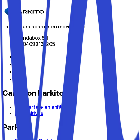
Detalles
La app para aparcar en movimiento
All Indabox Srl
P.I: 04099131205
Gana con Parkito
Conviértete en anfitrión
Dispositivos
Parkito