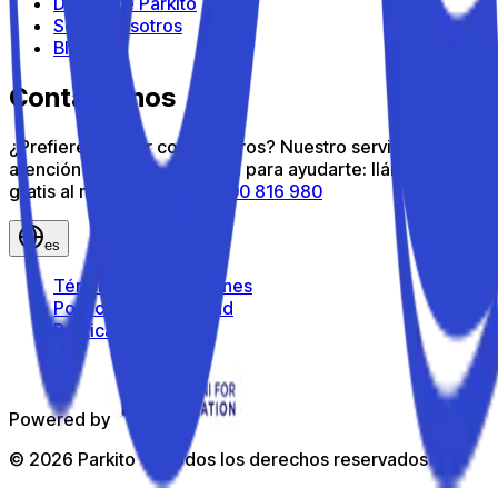
Descubre Parkito
Sobre nosotros
Blog
Contáctanos
¿Prefieres hablar con nosotros? Nuestro servicio de
atención al cliente está aquí para ayudarte: llámanos
gratis al número gratuito
800 816 980
es
Términos y condiciones
Política de privacidad
Política de cookies
Powered by
©
2026
Parkito —
Todos los derechos reservados