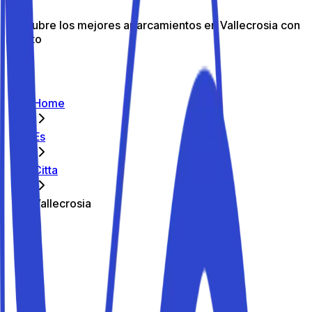
Descubre los mejores aparcamientos en Vallecrosia con
Parkito
Home
Es
Citta
Vallecrosia
Los mejores aparcamientos de
Vallecrosia
Parkito in Via Marconi 51