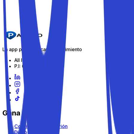
¿Son seguros los Parkito?
Nunca he oído hablar de Parkito, ¿es fiable?
La app para aparcar en movimiento
All Indabox Srl
P.I: 04099131205
Gana con Parkito
Conviértete en anfitrión
Dispositivos