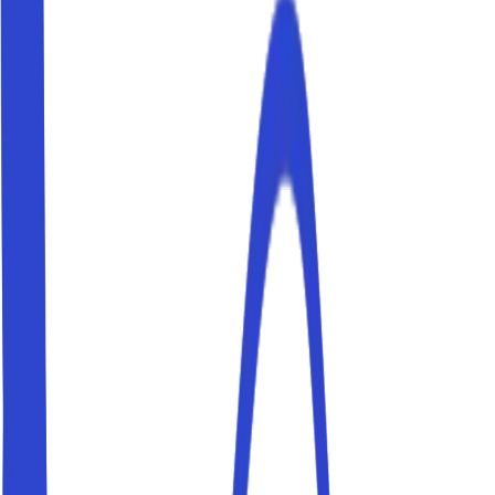
Camogli
Parquea aquí
Firenze
Parquea aquí
Milano
Parquea aquí
Torino
Parquea aquí
Varazze
Parquea aquí