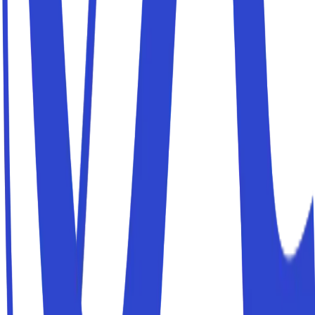
¿Qué es un Parkito?
¿Cómo se reserva un Parkito?
¿Cómo funcionan los accesos?