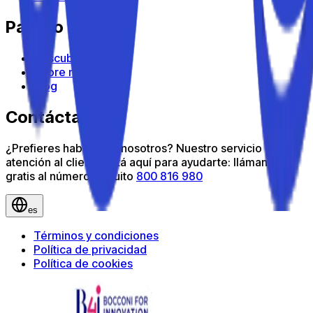
Parkito
Descubre Parkito
Sobre nosotros
Blog
Contáctanos
¿Prefieres hablar con nosotros? Nuestro servicio de
atención al cliente está aquí para ayudarte: llámanos
gratis al número gratuito
800 816 980
es
Términos y condiciones
Política de privacidad
Política de cookies