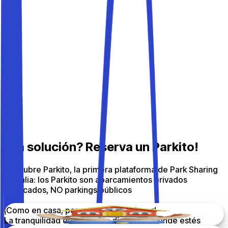
Previous slide
Next slide
Descúbrelas todas
Parkito
¿Buscar aparcamiento en una
ciudad que no conoces? Una
pesadilla
Riesgo de dar vueltas en vano durante horas
Sin garantía de disponibilidad
Precios poco transparentes
Sin 24/7 y poca seguridad
¿La solución? Reserva
un Parkito!
Descubre
Parkito
, la primera plataforma de Park Sharing
en Italia: los Parkito son aparcamientos privados
verificados,
NO
parkings públicos
¡Como en casa, pero en cualquier lugar!
La tranquilidad de todos los días estés donde estés