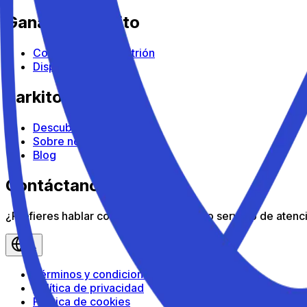
Gana con Parkito
Conviértete en anfitrión
Dispositivos
Parkito
Descubre Parkito
Sobre nosotros
Blog
Contáctanos
¿Prefieres hablar con nosotros? Nuestro servicio de atenció
es
Términos y condiciones
Política de privacidad
Política de cookies