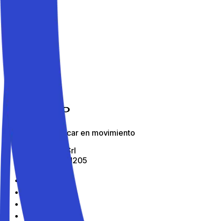
Es
Citta
Pistoia
Los mejores aparcamientos de Pistoia
La app para aparcar en movimiento
All Indabox Srl
P.I: 04099131205