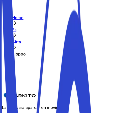
Home
Es
Citta
Pioppo
Los mejores aparcamientos de Pioppo
Parkito in Via San Giuseppe 58
Detalles
La app para aparcar en movimiento