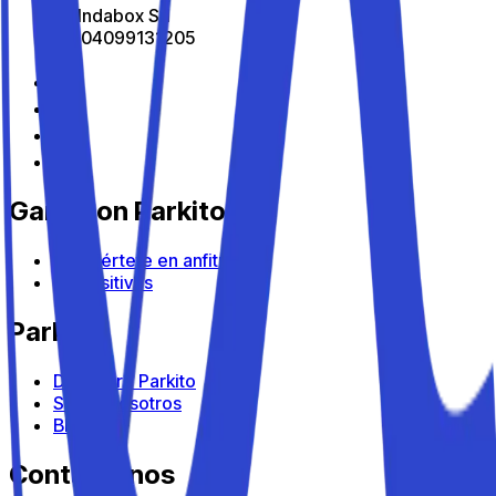
All Indabox Srl
P.I: 04099131205
Gana con Parkito
Conviértete en anfitrión
Dispositivos
Parkito
Descubre Parkito
Sobre nosotros
Blog
Contáctanos