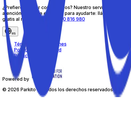
¿Prefieres hablar con nosotros? Nuestro servicio de
atención al cliente está aquí para ayudarte: llámanos
gratis al número gratuito
800 816 980
es
Términos y condiciones
Política de privacidad
Política de cookies
Powered by
©
2026
Parkito —
Todos los derechos reservados