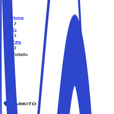
Home
Es
Citta
Pioltello
Los mejores aparcamientos de
Pioltello
Parkito in Via alla Stazione 22
Detalles