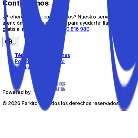
Contáctanos
¿Prefieres hablar con nosotros? Nuestro servicio de
atención al cliente está aquí para ayudarte: llámanos
gratis al número gratuito
800 816 980
es
Términos y condiciones
Política de privacidad
Política de cookies
Powered by
©
2026
Parkito —
Todos los derechos reservados