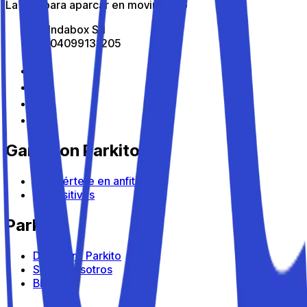
La app para aparcar en movimiento
All Indabox Srl
P.I: 04099131205
Gana con Parkito
Conviértete en anfitrión
Dispositivos
Parkito
Descubre Parkito
Sobre nosotros
Blog