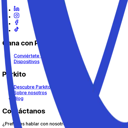
Gana con Parkito
Conviértete en anfitrión
Dispositivos
Parkito
Descubre Parkito
Sobre nosotros
Blog
Contáctanos
¿Prefieres hablar con nosotros? Nuestro servicio de atenció