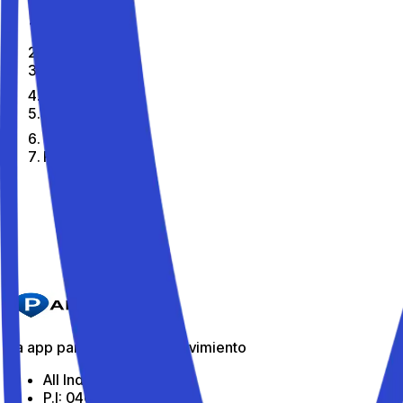
Home
Es
Citta
Pianillo
Los mejores aparcamientos de Pianillo
Parkito in Piazza Municipio 7
Detalles
La app para aparcar en movimiento
All Indabox Srl
P.I: 04099131205