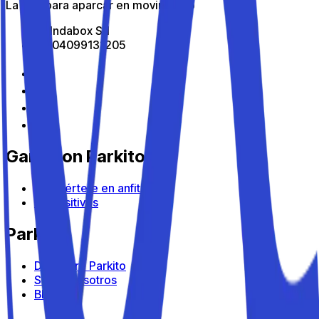
La app para aparcar en movimiento
All Indabox Srl
P.I: 04099131205
Gana con Parkito
Conviértete en anfitrión
Dispositivos
Parkito
Descubre Parkito
Sobre nosotros
Blog