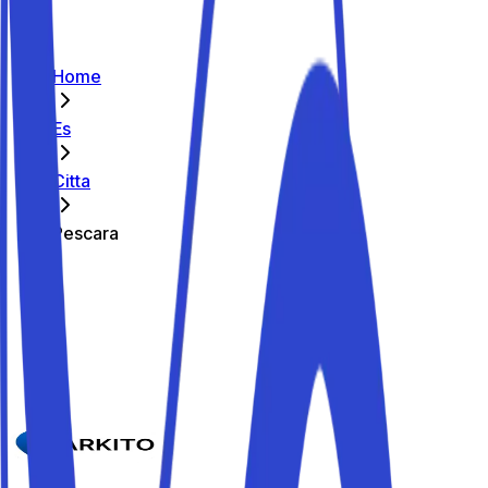
Home
Es
Citta
Pescara
Los mejores aparcamientos de
Pescara
Parkito in Via Falcone e Borsellino 38
Detalles