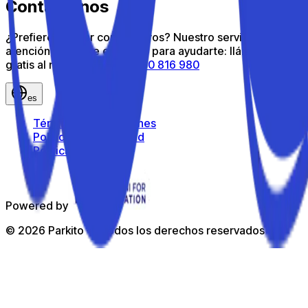
Contáctanos
¿Prefieres hablar con nosotros? Nuestro servicio de
atención al cliente está aquí para ayudarte: llámanos
gratis al número gratuito
800 816 980
es
Términos y condiciones
Política de privacidad
Política de cookies
Powered by
©
2026
Parkito —
Todos los derechos reservados