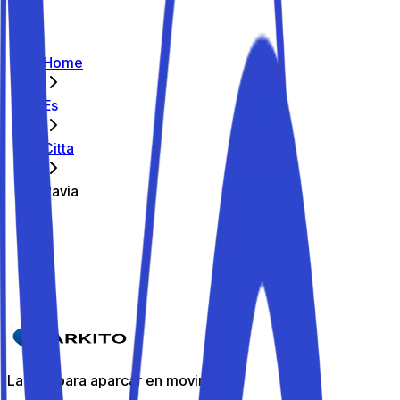
Home
Es
Citta
Pavia
Los mejores aparcamientos de Pavia
Parkito in Via San Paolo 12
Detalles
La app para aparcar en movimiento