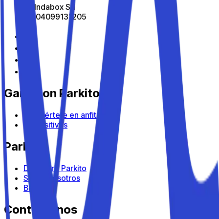
All Indabox Srl
P.I: 04099131205
Gana con Parkito
Conviértete en anfitrión
Dispositivos
Parkito
Descubre Parkito
Sobre nosotros
Blog
Contáctanos