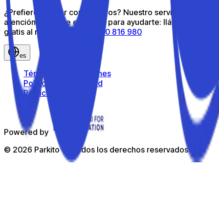
¿Prefieres hablar con nosotros? Nuestro servicio de
atención al cliente está aquí para ayudarte: llámanos
gratis al número gratuito
800 816 980
es
Términos y condiciones
Política de privacidad
Política de cookies
Powered by
©
2026
Parkito —
Todos los derechos reservados