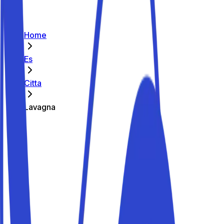
Home
Es
Citta
Lavagna
Los mejores aparcamientos de
Lavagna
Parkito in Via Aurelia 230
Detalles
Parkito in Via Aurelia 645