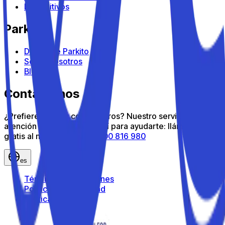
Dispositivos
Parkito
Descubre Parkito
Sobre nosotros
Blog
Contáctanos
¿Prefieres hablar con nosotros? Nuestro servicio de
atención al cliente está aquí para ayudarte: llámanos
gratis al número gratuito
800 816 980
es
Términos y condiciones
Política de privacidad
Política de cookies