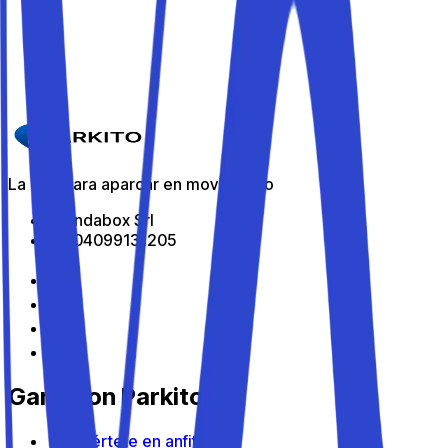
Detalles
Parkito in Via Giacomo Emanuele Borzone, 34
Detalles
La app para aparcar en movimiento
All Indabox Srl
P.I: 04099131205
Gana con Parkito
Conviértete en anfitrión