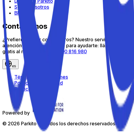
Descubre Parkito
Sobre nosotros
Blog
Contáctanos
¿Prefieres hablar con nosotros? Nuestro servicio de
atención al cliente está aquí para ayudarte: llámanos
gratis al número gratuito
800 816 980
es
Términos y condiciones
Política de privacidad
Política de cookies
Powered by
©
2026
Parkito —
Todos los derechos reservados