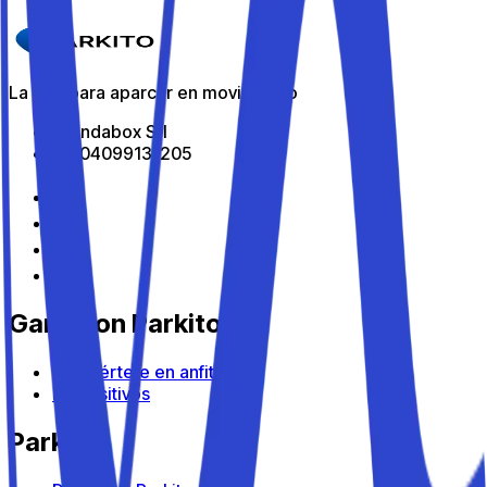
Detalles
La app para aparcar en movimiento
All Indabox Srl
P.I: 04099131205
Gana con Parkito
Conviértete en anfitrión
Dispositivos
Parkito