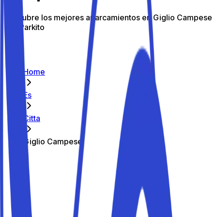
Descubre los mejores aparcamientos en Giglio Campese
con Parkito
Home
Es
Citta
Giglio Campese
Los mejores aparcamientos de Giglio
Campese
Parkito in Via dell'Allume 10