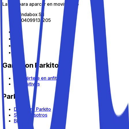
La app para aparcar en movimiento
All Indabox Srl
P.I: 04099131205
Gana con Parkito
Conviértete en anfitrión
Dispositivos
Parkito
Descubre Parkito
Sobre nosotros
Blog