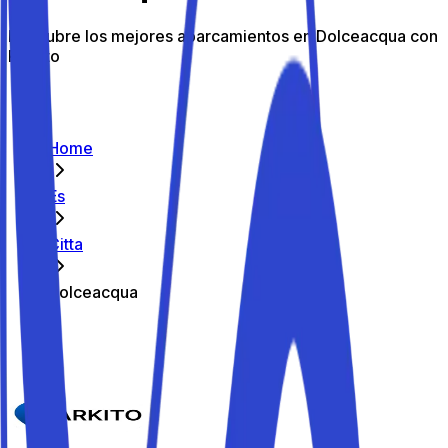
Descubre los mejores aparcamientos en Dolceacqua con
Parkito
Home
Es
Citta
Dolceacqua
Caricamento...