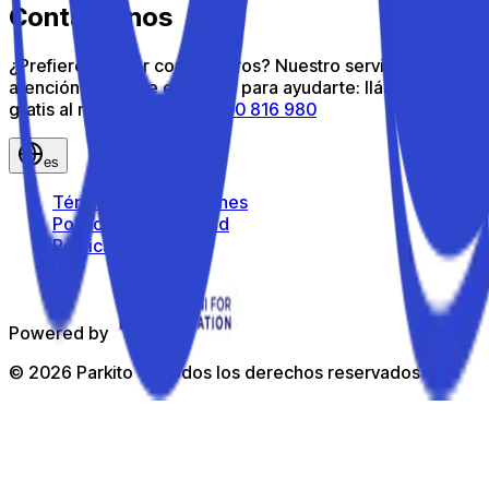
Contáctanos
¿Prefieres hablar con nosotros? Nuestro servicio de
atención al cliente está aquí para ayudarte: llámanos
gratis al número gratuito
800 816 980
es
Términos y condiciones
Política de privacidad
Política de cookies
Powered by
©
2026
Parkito —
Todos los derechos reservados