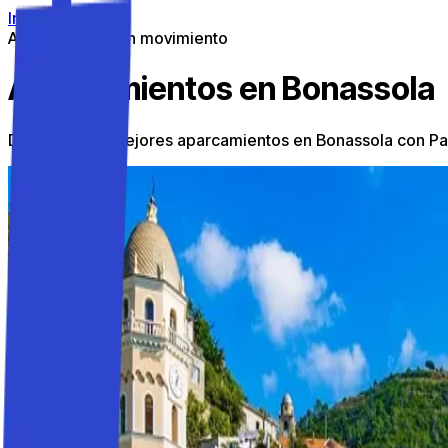
Ir al contenido
Aparcamiento en movimiento
Aparcamientos en Bonassola
Descubre los mejores aparcamientos en Bonassola con Pa