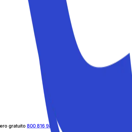
ero gratuito
800 816 980