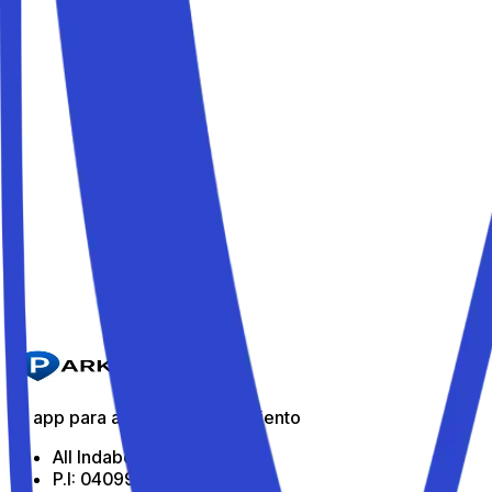
Parkito in Strada per San Giorgio 22
Detalles
Parkito in Località Poggio 40
Detalles
Parkito in Località Poggio 10
Detalles
Parkito in Via Gino Daneri 81
Detalles
La app para aparcar en movimiento
All Indabox Srl
P.I: 04099131205