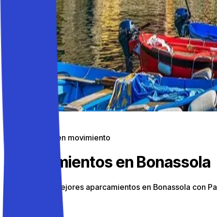
Aparcamiento en movimiento
Aparcamientos en Bonassola
Descubre los mejores aparcamientos en Bonassola con Pa