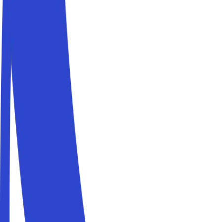
Home
Es
Citta
Bonassola
Los mejores aparcamientos de Bonass
Parkito in Via Roma 18
Detalles
Parkito in Via Ammiraglio Serra 35
Detalles