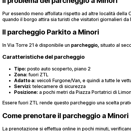
Il problema del parcheggio a Minori
Pur essendo meno affollata rispetto ad altre località della C
quando il borgo attira sia turisti che visitatori giornalieri da 
Il parcheggio Parkito a Minori
In Via Torre 21 è disponibile un
parcheggio,
situato al seco
Caratteristiche del parcheggio
Tipo:
posto auto scoperto, piano 2
Zona:
fuori ZTL
Adatto a:
veicoli Furgone/Van, e quindi a tutte le vet
Servizi:
telecamere di sicurezza
Posizione:
a pochi metri da Piazza Portatrici di Limoni
Essere fuori ZTL rende questo parcheggio una scelta pratica
Come prenotare il parcheggio a Minori
La prenotazione si effettua online in pochi minuti, verifican