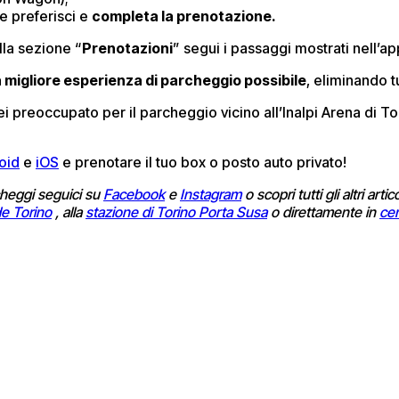
e preferisci e
completa la prenotazione.
la sezione “
Prenotazioni
” segui i passaggi mostrati nell’a
a migliore esperienza di parcheggio possibile
, eliminando t
ei preoccupato per il parcheggio vicino all’Inalpi Arena di T
oid
e
iOS
e prenotare il tuo box o posto auto privato!
heggi seguici su
Facebook
e
Instagram
o scopri tutti gli altri arti
e Torino
, alla
stazione di Torino Porta Susa
o direttamente in
cen