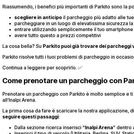
Riassumendo, i benefici più importanti di Parkito sono la pos
scegliere in anticipo
il parcheggio più adatto alle tu
parcheggiare in un luogo di elevatissima sicurezza la
entrare utilizzando semplicemente il tuo smartphone
avere tutto questo a prezzi competitivi
La cosa bella? Su
Parkito puoi già trovare dei parcheggi v
Parkito risolve tutti i tuoi problemi di parcheggio in occas
Continua a leggere per scoprirlo. ✅
Come prenotare un parcheggio con Par
Prenotare un parcheggio con Parkito è molto semplice e t
all’Inalpi Arena.
La prima cosa da fare è scaricare la nostra applicazione, d
seguire questi passaggi
:
Dalla sezione ricerca inserisci “
Inalpi Arena
” dentro 
Inserisci il tipo di veicolo (Utilitaria, Berlina, SUV, Sta