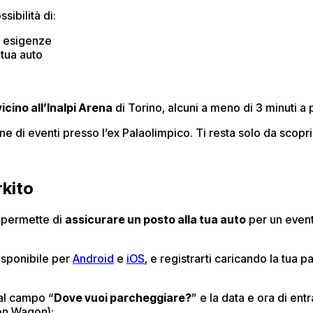
sibilità di:
e esigenze
 tua auto
icino all’Inalpi Arena
di Torino, alcuni a meno di 3 minuti a 
ione di eventi presso l’ex Palaolimpico. Ti resta solo da scop
kito
i permette di
assicurare un posto alla tua auto
per un event
isponibile per
Android
e
iOS
, e registrarti caricando la tua p
al campo “
Dove vuoi parcheggiare?
” e la data e ora di ent
tion Wagon);