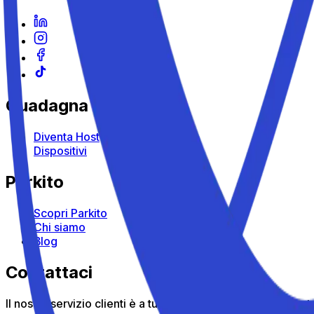
Guadagna con Parkito
Diventa Host
Dispositivi
Parkito
Scopri Parkito
Chi siamo
Blog
Contattaci
Il nostro servizio clienti è a tua disposizione: chiamaci gr