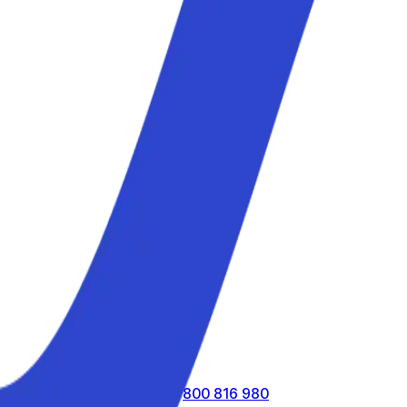
atuitamente al numero verde
800 816 980