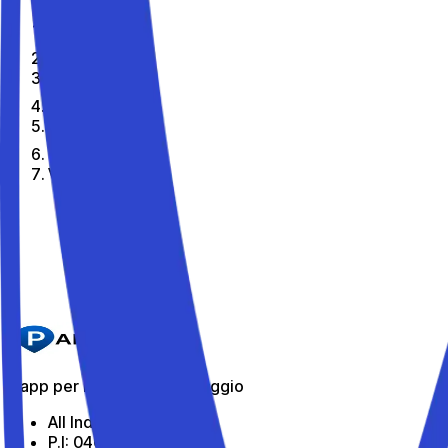
Home
It
Citta
Vallecrosia
I migliori parcheggi di Vallecrosia
Parkito in Via Marconi 51
Dettagli
L'app per i parcheggi in viaggio
All Indabox Srl
P.I: 04099131205