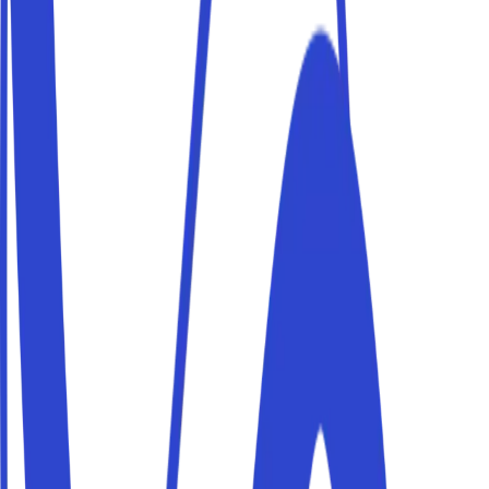
Parcheggi vicino al castello e al centro
Prenota un parcheggio vicino al castello e al centro e
raggiungi la tua meta a piedi. I posti auto Parkito sono
privati, verificati e prenotabili in pochi minuti.
Parcheggi vicino alle spiagge (San Terenzo)
Prenota un parcheggio vicino alle spiagge (San Terenzo)
e raggiungi la tua meta a piedi. I posti auto Parkito sono
privati, verificati e prenotabili in pochi minuti.
Parcheggi vicino a Portovenere e al Golfo dei
Poeti
Prenota un parcheggio vicino a Portovenere e al Golfo
dei Poeti e raggiungi la tua meta a piedi. I posti auto
Parkito sono privati, verificati e prenotabili in pochi minuti.
Parcheggiare a Lerici in alta stagione