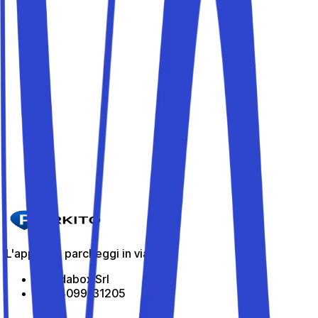
Durante l'estate e nei weekend Lerici si riempie di
visitatori e trovare parcheggio diventa difficile. Prenota in
anticipo un posto auto privato con Parkito e arriva senza
stress.
I migliori parcheggi di Lerici
Parkito in Via della Repubblica 71
Dettagli
Parkito in Località Bagnara 13
Dettagli
L'app per i parcheggi in viaggio
All Indabox Srl
P.I: 04099131205