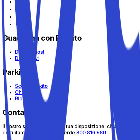
Guadagna con Parkito
Diventa Host
Dispositivi
Parkito
Scopri Parkito
Chi siamo
Blog
Contattaci
Il nostro servizio clienti è a tua disposizione: chiamaci
gratuitamente al numero verde
800 816 980