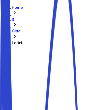
Home
It
Citta
Lerici
Parcheggiare a Lerici
Guida ai parcheggi
Parcheggiare a Lerici
Stai organizzando una vacanza a Lerici? Con Parkito trovi
parcheggi privati a Lerici a partire da 2,00 € all'ora e 10 €
al giorno, ideali per lasciare l'auto e goderti castello,
spiagge e Portovenere. In alta stagione i posti vanno a
ruba: prenota in anticipo.