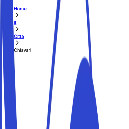
Home
It
Citta
Chiavari
I migliori parcheggi di Chiavari
Parkito in Piazzale della Franca 7
Dettagli
Parkito in Corso Dante 117
Dettagli