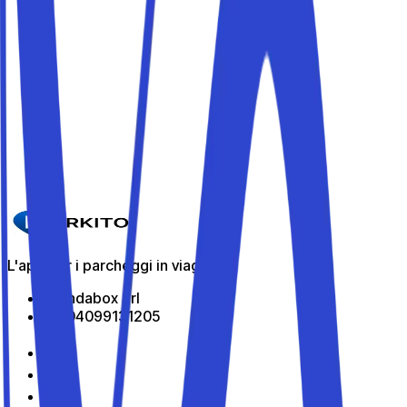
Parkito in Via Privata di Corso Lima 4/9
Dettagli
Parkito in Viale Sergio Kasman 39
Dettagli
Parkito in Via Amedeo Ugolini 23
Dettagli
L'app per i parcheggi in viaggio
All Indabox Srl
P.I: 04099131205