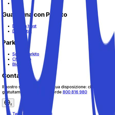
Guadagna con Parkito
Diventa Host
Dispositivi
Parkito
Scopri Parkito
Chi siamo
Blog
Contattaci
Il nostro servizio clienti è a tua disposizione: chiamaci
gratuitamente al numero verde
800 816 980
it
Termini e Condizioni