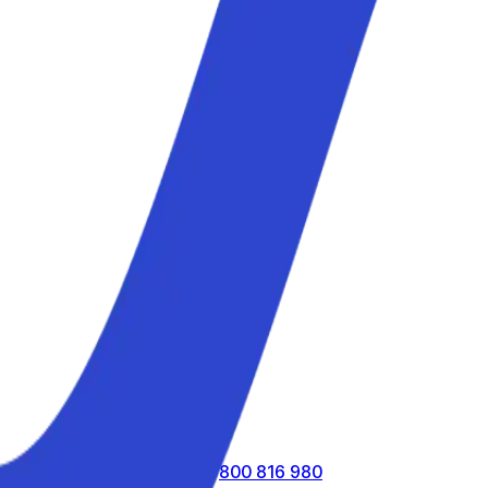
atuitamente al numero verde
800 816 980