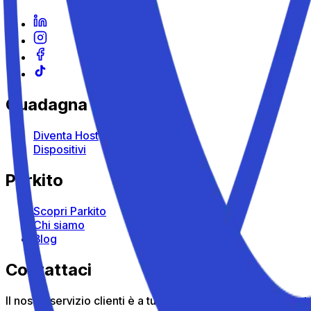
Guadagna con Parkito
Diventa Host
Dispositivi
Parkito
Scopri Parkito
Chi siamo
Blog
Contattaci
Il nostro servizio clienti è a tua disposizione: chiamaci gr