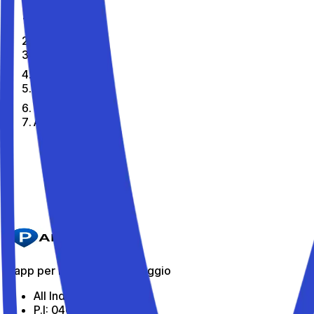
Home
It
Citta
Arenzano
I migliori parcheggi di Arenzano
Parkito in Via C. Festa 44
Dettagli
L'app per i parcheggi in viaggio
All Indabox Srl
P.I: 04099131205