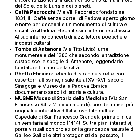
del Sole, della Luna e dei pianeti.
Caffè Pedrocchi
(Via VIII Febbraio): fondato nel
1831, il "Caffè senza porte" di Padova aperto giorno
e notte per decenni è un monumento di cultura e
socialità cittadina. Elegantissimi interni neoclassici.
Al suo interno concerti di jazz, letture poetiche e
incontri culturali.
Tomba di Antenore
(Via Tito Livio): urna
monumentale del 1283 che secondo la tradizione
custodisce le spoglie di Antenore, leggendario
fondatore troiano della città.
Ghetto Ebraico
: reticolo di stradine strette con
case-torri altissime, risalente al XVI-XVII secolo.
Sinagoga e Museo della Padova Ebraica
documentano secoli di storia e cultura.
MUSME Museo di Storia della Medicina
(Via San
Francesco 94, a 2 minuti a piedi): uno dei musei più
originali e interattivi d'Italia, ospitato nell'ex
Ospedale di San Francesco Grandela prima clinica
universitaria al mondo (1414). Su tre piani interattivi,
porte virtuali con proiezioni a grandezza naturale di
Galileo Galilei e altri protagonisti del passato, il