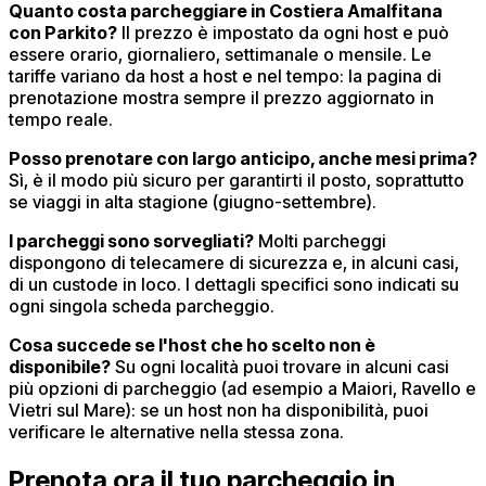
Quanto costa parcheggiare in Costiera Amalfitana
con Parkito?
Il prezzo è impostato da ogni host e può
essere orario, giornaliero, settimanale o mensile. Le
tariffe variano da host a host e nel tempo: la pagina di
prenotazione mostra sempre il prezzo aggiornato in
tempo reale.
Posso prenotare con largo anticipo, anche mesi prima?
Sì, è il modo più sicuro per garantirti il posto, soprattutto
se viaggi in alta stagione (giugno-settembre).
I parcheggi sono sorvegliati?
Molti parcheggi
dispongono di telecamere di sicurezza e, in alcuni casi,
di un custode in loco. I dettagli specifici sono indicati su
ogni singola scheda parcheggio.
Cosa succede se l'host che ho scelto non è
disponibile?
Su ogni località puoi trovare in alcuni casi
più opzioni di parcheggio (ad esempio a Maiori, Ravello e
Vietri sul Mare): se un host non ha disponibilità, puoi
verificare le alternative nella stessa zona.
Prenota ora il tuo parcheggio in