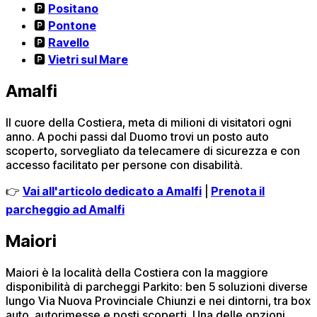
🅿️
Positano
🅿️
Pontone
🅿️
Ravello
🅿️
Vietri sul Mare
Amalfi
Il cuore della Costiera, meta di milioni di visitatori ogni
anno. A pochi passi dal Duomo trovi un posto auto
scoperto, sorvegliato da telecamere di sicurezza e con
accesso facilitato per persone con disabilità.
👉
Vai all'articolo dedicato a Amalfi
|
Prenota il
parcheggio ad Amalfi
Maiori
Maiori è la località della Costiera con la maggiore
disponibilità di parcheggi Parkito: ben 5 soluzioni diverse
lungo Via Nuova Provinciale Chiunzi e nei dintorni, tra box
auto, autorimesse e posti scoperti. Una delle opzioni