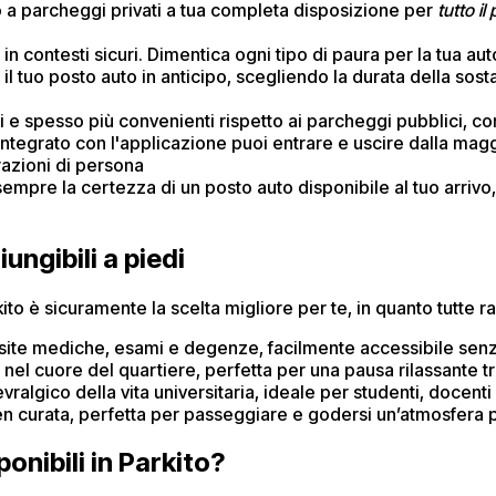
o a parcheggi privati a tua completa disposizione per
tutto il
e in contesti sicuri. Dimentica ogni tipo di paura per la tua aut
 il tuo posto auto in anticipo, scegliendo la durata della sost
nti e spesso più convenienti rispetto ai parcheggi pubblici, c
integrato con l'applicazione puoi entrare e uscire dalla mag
razioni di persona
sempre la certezza di un posto auto disponibile al tuo arrivo,
ungibili a piedi
to è sicuramente la scelta migliore per te, in quanto tutte ra
isite mediche, esami e degenze, facilmente accessibile senza
nel cuore del quartiere, perfetta per una pausa rilassante tra 
ralgico della vita universitaria, ideale per studenti, docenti
n curata, perfetta per passeggiare e godersi un’atmosfera più 
onibili in Parkito?