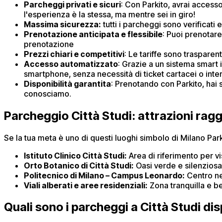
Parcheggi privati e sicuri
: Con Parkito, avrai access
l'esperienza è la stessa, ma mentre sei in giro!
Massima sicurezza:
tutti i parcheggi sono verificati 
Prenotazione anticipata e flessibile
: Puoi prenotare
prenotazione
Prezzi chiari e competitivi
: Le tariffe sono traspare
Accesso automatizzato
: Grazie a un sistema smart 
smartphone, senza necessità di ticket cartacei o inte
Disponibilità garantita
: Prenotando con Parkito, hai 
conosciamo.
Parcheggio Città Studi: attrazioni raggi
Se la tua meta è uno di questi luoghi simbolo di Milano Parki
Istituto Clinico Città Studi:
Area di riferimento per v
Orto Botanico di Città Studi:
Oasi verde e silenziosa 
Politecnico di Milano – Campus Leonardo:
Centro nev
Viali alberati e aree residenziali:
Zona tranquilla e be
Quali sono i parcheggi a Città Studi disp