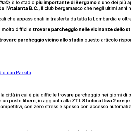
Italia
, è lo stadio
più importante di Bergamo
e uno dei più a
ell'
Atalanta B.C.
, il club bergamasco che negli ultimi anni ha
ocali che appassionati in trasferta da tutta la Lombardia e oltr
 molto difficile
trovare parcheggio nelle vicinanze dello s
trovare parcheggio vicino allo stadio
questo articolo rispond
io con Parkito
città in cui è più difficile trovare parcheggio nei giorni di p
e un posto libero, in aggiunta alla
ZTL Stadio attiva 2 ore p
i competitivi, con zero stress e spesso con accesso automatiz