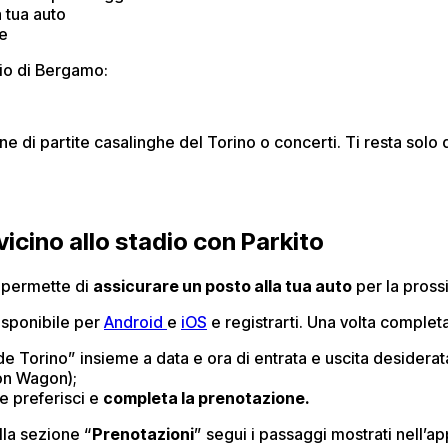
 tua auto
ne
dio di Bergamo:
ione di partite casalinghe del Torino o concerti. Ti resta so
cino allo stadio con Parkito
i permette di
assicurare un posto alla tua auto
per la prossi
isponibile per
Android
e
iOS
e registrarti. Una volta completa
e Torino” insieme a data e ora di entrata e uscita desiderat
tion Wagon);
e preferisci e
completa la prenotazione.
la sezione “
Prenotazioni
” segui i passaggi mostrati nell’a