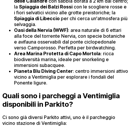
delle Calandre
con sabbia dorata a 2 km dal centro;
la
Spiaggia dei Balzi Rossi
con le scogliere rosse e
i fiori selvatici vicino alle grotte preistoriche; la
Spiaggia di Libeccio
per chi cerca un'atmosfera più
selvaggia.
Oasi della Nervia (WWF)
: area naturale di 6 ettari
alla foce del torrente Nervia, con specie botaniche
e avifauna osservabili dal ponte ciclopedonale
verso Camporosso. Perfetta per birdwatching.
Area Marina Protetta di Capo Mortola
: ricca
biodiversità marina, ideale per snorkeling e
immersioni subacquee.
Pianeta Blu Diving Center
: centro immersioni attivo
vicino a Ventimiglia per esplorare i fondali del
Ponente ligure.
Quali sono i parcheggi a Ventimiglia
disponibili in Parkito?
Ci sono già diversi Parkito attivi, uno è il parcheggio
vicino stazione di Ventimiglia: