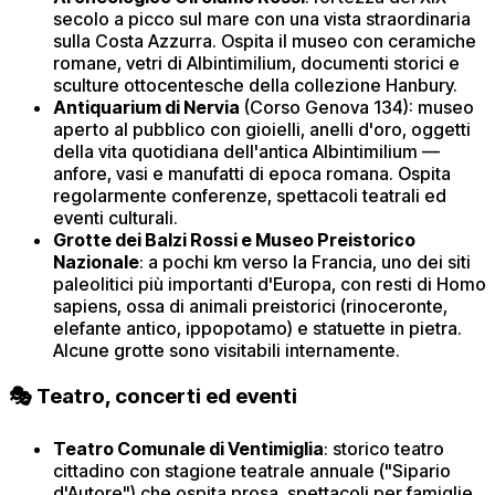
secolo a picco sul mare con una vista straordinaria
sulla Costa Azzurra. Ospita il museo con ceramiche
romane, vetri di Albintimilium, documenti storici e
sculture ottocentesche della collezione Hanbury.
Antiquarium di Nervia
(Corso Genova 134): museo
aperto al pubblico con gioielli, anelli d'oro, oggetti
della vita quotidiana dell'antica Albintimilium —
anfore, vasi e manufatti di epoca romana. Ospita
regolarmente conferenze, spettacoli teatrali ed
eventi culturali.
Grotte dei Balzi Rossi e Museo Preistorico
Nazionale
: a pochi km verso la Francia, uno dei siti
paleolitici più importanti d'Europa, con resti di Homo
sapiens, ossa di animali preistorici (rinoceronte,
elefante antico, ippopotamo) e statuette in pietra.
Alcune grotte sono visitabili internamente.
🎭 Teatro, concerti ed eventi
Teatro Comunale di Ventimiglia
: storico teatro
cittadino con stagione teatrale annuale ("Sipario
d'Autore") che ospita prosa, spettacoli per famiglie,