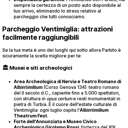
sempre la certezza di un posto auto disponibile al
tuo arrivo, eliminando lo stress relativo al
parcheggio che tutti conosciamo.
Parcheggio Ventimiglia: attrazioni
facilmente raggiungibili
Se la tua meta è uno dei luoghi qui sotto allora Parkito è
sicuramente la scelta migliore per te:
🏛️ Musei e siti archeologici
Area Archeologica di Nervia e Teatro Romano di
Albintimilium
(Corso Genova 134): teatro romano
del II secolo d.C., capiente fino a 5.000 spettatori,
con struttura in
opus certum
e resti monumentali in
pietra di Turbia. È il cuore dell'estate culturale di
Ventimiglia: ogni luglio ospita l'
Albintimilium
Theatrum Fest
.
Forte dell'Annunziata e Museo Civico
Archeologico Girolamo Rossi
: fortezza del XIX