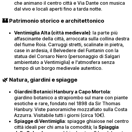
che animano il centro città e Via Dante con musica
dal vivo e locali aperti fino a tarda notte.
🏰 Patrimonio storico e architettonico
Ventimiglia Alta (città medievale)
: la parte più
affascinante della città, arroccata sulla collina destra
del fiume Roia. Carruggi stretti, scalinate in pietra,
case in ardesia, il Belvedere del Funtanin con la
statua del Corsaro Nero (personaggio di Salgari
ambientato a Ventimiglia) e l'atmosfera senza
tempo di un borgo medievale autentico.
🌿 Natura, giardini e spiagge
Giardini Botanici Hanbury a Capo Mortola
:
giardino botanico a strapiombo sul mare con piante
esotiche e rare, fondato nel 1898 da Sir Thomas
Hanbury. Viste panoramiche mozzafiato sulla Costa
Azzurra. Visitabile tutti i giorni (circa 10€).
Spiagge di Ventimiglia
: spiagge ghiaiose nel centro
città ideali per chi ama la comodità; la
Spiaggia