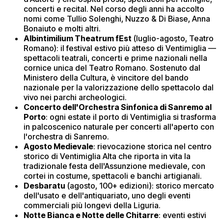
concerti e recital. Nel corso degli anni ha accolto
nomi come Tullio Solenghi, Nuzzo & Di Biase, Anna
Bonaiuto e molti altri.
Albintimilium Theatrum fEst
(luglio-agosto, Teatro
Romano): il festival estivo più atteso di Ventimiglia —
spettacoli teatrali, concerti e prime nazionali nella
cornice unica del Teatro Romano. Sostenuto dal
Ministero della Cultura, è vincitore del bando
nazionale per la valorizzazione dello spettacolo dal
vivo nei parchi archeologici.
Concerto dell'Orchestra Sinfonica di Sanremo al
Porto
: ogni estate il porto di Ventimiglia si trasforma
in palcoscenico naturale per concerti all'aperto con
l'orchestra di Sanremo.
Agosto Medievale
: rievocazione storica nel centro
storico di Ventimiglia Alta che riporta in vita la
tradizionale festa dell'Assunzione medievale, con
cortei in costume, spettacoli e banchi artigianali.
Desbaratu
(agosto, 100+ edizioni): storico mercato
dell'usato e dell'antiquariato, uno degli eventi
commerciali più longevi della Liguria.
Notte Bianca e Notte delle Chitarre
: eventi estivi