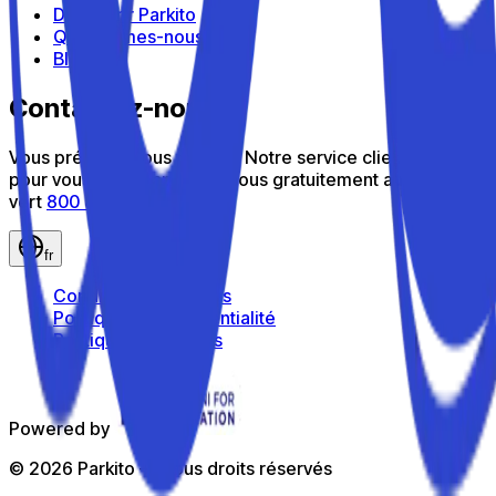
Découvrir Parkito
Qui sommes-nous
Blog
Contactez-nous
Vous préférez nous parler ? Notre service client est là
pour vous aider : appelez-nous gratuitement au numéro
vert
800 816 980
fr
Conditions générales
Politique de confidentialité
Politique de cookies
Powered by
©
2026
Parkito —
Tous droits réservés