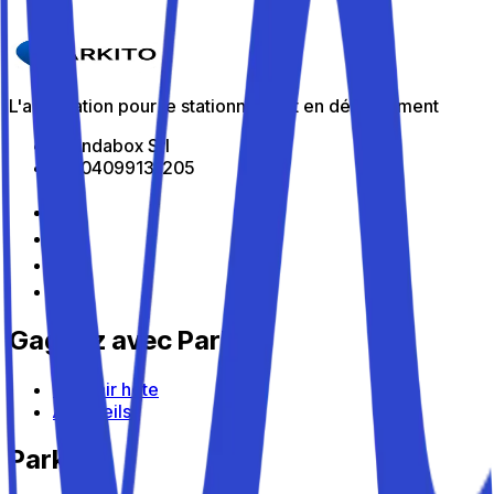
Détails
L'application pour le stationnement en déplacement
All Indabox Srl
P.I: 04099131205
Gagnez avec Parkito
Devenir hôte
Appareils
Parkito