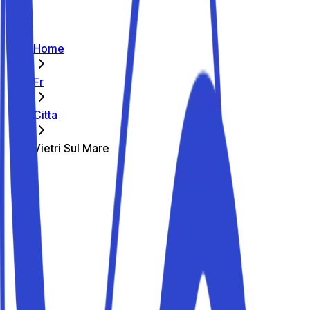
Home
Fr
Citta
Vietri Sul Mare
Les meilleurs parkings de Vietri Sul
Mare
Parkito in Via Giuseppe Mazzini 130
Détails
Parkito in Via Costiera Amalfitana 74