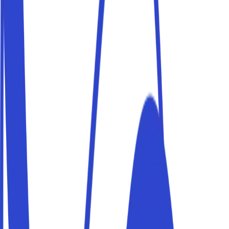
Utilisateurs vérifiés
Les utilisateurs sont vérifiés par carte d'identité
Accès en autonomie
Votre présence ne sera pas nécessaire
Nous collaborons
avec les meilleures
entreprises
Grâce à des
accords exclusifs
avec les meilleurs
fabricants, la plateforme Parkito offre une
compatibilité
universelle
avec les dispositifs de gestion des accès les
plus sûrs du marché.