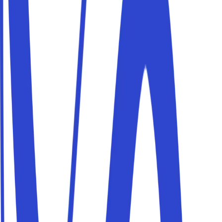
Pour vous garantir une
sécurité
maximale
Les conducteurs ne pourront
accéder
à votre parking
que pendant la plage horaire réservée, à l'aide de
codes
d'accès
uniques
et
temporaires
.
Selon la législation italienne en vigueur
(art. 1102 du
Code civil)
il n'existe aucune limitation à l'usage de la
chose commune
tant que sa destination n'est pas altérée
et que les autres copropriétaires ne sont pas empêchés
d'en faire un usage équivalent selon leur droit.