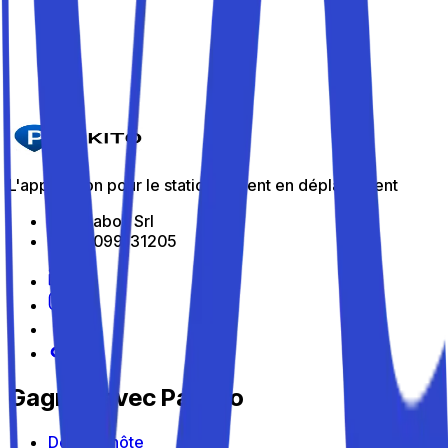
L'application pour le stationnement en déplacement
All Indabox Srl
P.I: 04099131205
Gagnez avec Parkito
Devenir hôte