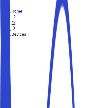
Home
Fr
Devices
Comment ça marche ?
La plateforme Parkito vous permet d'automatiser
facilement et rapidement l'accès à votre parking, pour
recevoir des réservations sans être présent en personne.
Grâce à Parkito, vous pouvez activer un contrôle à
distance pour tout type d'accès : portails, portes,
barrières, portes basculantes...
Sécurité renforcée
Tracez les accès à votre parking