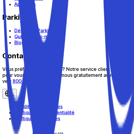
Appareils
Parkito
Découvrir Parkito
Qui sommes-nous
Blog
Contactez-nous
Vous préférez nous parler ? Notre service client est là
pour vous aider : appelez-nous gratuitement au numéro
vert
800 816 980
fr
Conditions générales
Politique de confidentialité
Politique de cookies