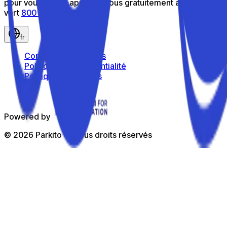
pour vous aider : appelez-nous gratuitement au numéro
vert
800 816 980
fr
Conditions générales
Politique de confidentialité
Politique de cookies
Powered by
©
2026
Parkito —
Tous droits réservés