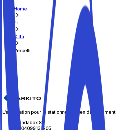
Home
Fr
Citta
Vercelli
Les meilleurs parkings de Vercelli
Parkito in Via Alessandro di Gifflenga 15
Détails
L'application pour le stationnement en déplacement
All Indabox Srl
P.I: 04099131205