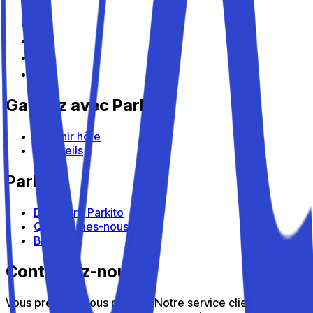
Gagnez avec Parkito
Devenir hôte
Appareils
Parkito
Découvrir Parkito
Qui sommes-nous
Blog
Contactez-nous
Vous préférez nous parler ? Notre service client est là