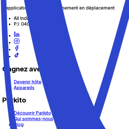
L'application pour le stationnement en déplacement
All Indabox Srl
P.I: 04099131205
Gagnez avec Parkito
Devenir hôte
Appareils
Parkito
Découvrir Parkito
Qui sommes-nous
Blog