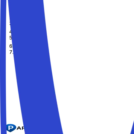
Home
Fr
Citta
Savona
Les meilleurs parkings de Savona
Parkito in Via Agostino Chiodo snc
Détails
Parkito in Via Alessandria
Détails