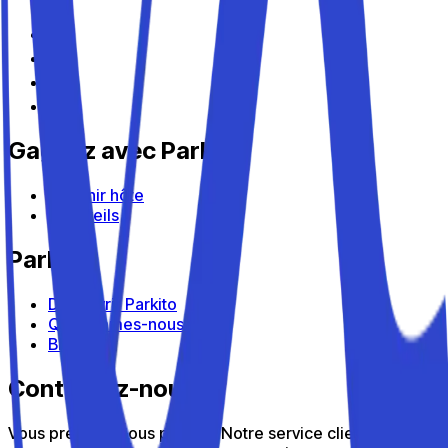
Gagnez avec Parkito
Devenir hôte
Appareils
Parkito
Découvrir Parkito
Qui sommes-nous
Blog
Contactez-nous
Vous préférez nous parler ? Notre service client est là