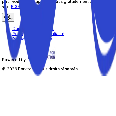
pour vous aider : appelez-nous gratuitement au numéro
vert
800 816 980
fr
Conditions générales
Politique de confidentialité
Politique de cookies
Powered by
©
2026
Parkito —
Tous droits réservés