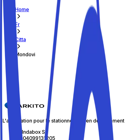
Home
Fr
Citta
Mondovi
Les meilleurs parkings de Mondovi
Parkito in Corso Europa 39
Détails
L'application pour le stationnement en déplacement
All Indabox Srl
P.I: 04099131205