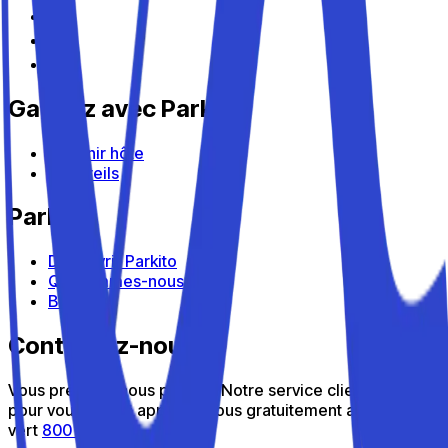
Gagnez avec Parkito
Devenir hôte
Appareils
Parkito
Découvrir Parkito
Qui sommes-nous
Blog
Contactez-nous
Vous préférez nous parler ? Notre service client est là
pour vous aider : appelez-nous gratuitement au numéro
vert
800 816 980