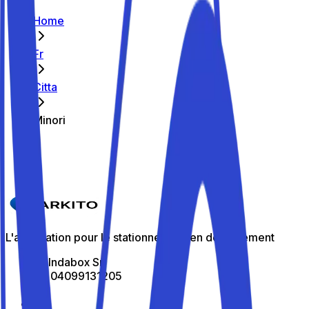
Home
Fr
Citta
Minori
Caricamento...
L'application pour le stationnement en déplacement
All Indabox Srl
P.I: 04099131205