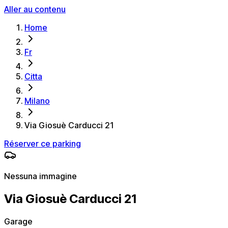
Aller au contenu
Home
Fr
Citta
Milano
Via Giosuè Carducci 21
Réserver ce parking
Nessuna immagine
Via Giosuè Carducci 21
Garage