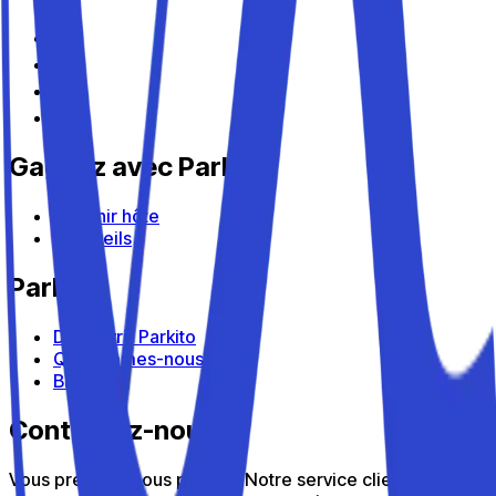
Gagnez avec Parkito
Devenir hôte
Appareils
Parkito
Découvrir Parkito
Qui sommes-nous
Blog
Contactez-nous
Vous préférez nous parler ? Notre service client est là