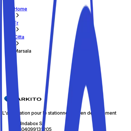
Home
Fr
Citta
Marsala
Les meilleurs parkings de Marsala
Parkito in Via del Fante 43
Détails
L'application pour le stationnement en déplacement
All Indabox Srl
P.I: 04099131205