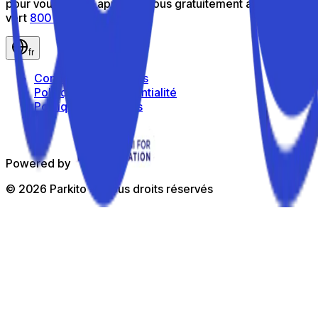
pour vous aider : appelez-nous gratuitement au numéro
vert
800 816 980
fr
Conditions générales
Politique de confidentialité
Politique de cookies
Powered by
©
2026
Parkito —
Tous droits réservés