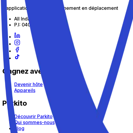
L'application pour le stationnement en déplacement
All Indabox Srl
P.I: 04099131205
Gagnez avec Parkito
Devenir hôte
Appareils
Parkito
Découvrir Parkito
Qui sommes-nous
Blog