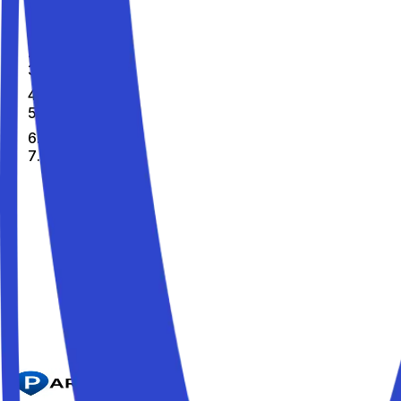
Home
Fr
Citta
Gerbido
Les meilleurs parkings de Gerbido
Parkito in Corso Gaetano Salvemini 63A
Détails
Parkito in Corso Gaetano Salvemini 63B
Détails