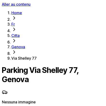
Aller au contenu
Home
Fr
Citta
Genova
Via Shelley 77
Parking Via Shelley 77,
Genova
Nessuna immagine