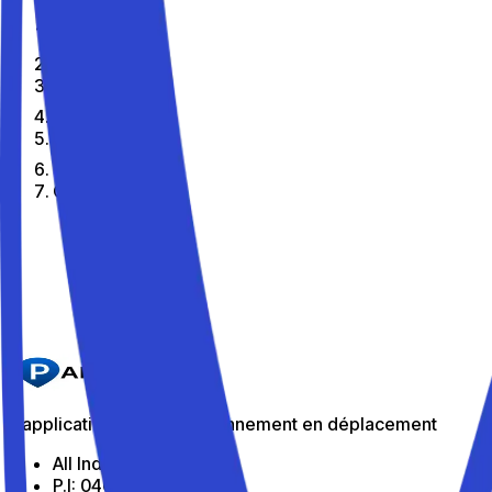
Home
Fr
Citta
Cogoleto
Les meilleurs parkings de Cogoleto
Parkito in Via Giuseppe Mazzini 26
Détails
L'application pour le stationnement en déplacement
All Indabox Srl
P.I: 04099131205