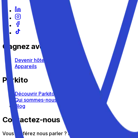
Gagnez avec Parkito
Devenir hôte
Appareils
Parkito
Découvrir Parkito
Qui sommes-nous
Blog
Contactez-nous
Vous préférez nous parler ? Notre service client est là po