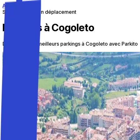
Aller au contenu
Stationnement en déplacement
Parkings à Cogoleto
Découvrez les meilleurs parkings à Cogoleto avec Parkito