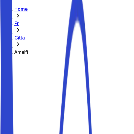
Home
Fr
Citta
Amalfi
Se garer à Amalfi
Guide stationnement
Se garer à Amalfi
Vous organisez des vacances à Amalfi ? Avec Parkito,
trouvez des parkings privés à Amalfi à partir de 3,00 €
par heure et 10 € par jour, parfaits pour laisser la voiture
et profiter de Duomo, port, plage, Chiostro del Paradiso
et Museo della Carta. En haute saison, les places partent