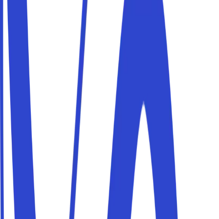
Parking à proximité de Chiostro del Paradiso
Réservez une place de parking à proximité de Chiostro
del Paradiso et rejoignez votre destination à pied. Les
places Parkito sont privées, vérifiées et réservables en
quelques minutes.
Parking à proximité de Museo della Carta
Réservez une place de parking à proximité de Museo
della Carta et rejoignez votre destination à pied. Les
places Parkito sont privées, vérifiées et réservables en
quelques minutes.
Se garer à Amalfi en haute saison
En été et le week-end, Amalfi se remplit de visiteurs et se
garer devient difficile. Réservez à l'avance une place
privée avec Parkito et arrivez sans stress.
Laissez la voiture et visitez la Costiera