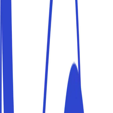
vite : réservez à l'avance.
Parking à proximité de Duomo
Réservez une place de parking à proximité de Duomo et
rejoignez votre destination à pied. Les places Parkito
sont privées, vérifiées et réservables en quelques
minutes.
Parking à proximité de port
Réservez une place de parking à proximité de port et
rejoignez votre destination à pied. Les places Parkito
sont privées, vérifiées et réservables en quelques
minutes.
Parking à proximité de plage
Réservez une place de parking à proximité de plage et
rejoignez votre destination à pied. Les places Parkito
sont privées, vérifiées et réservables en quelques
minutes.