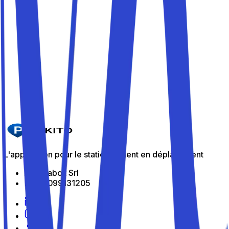
Amalfitana (traghetti e bus)
Amalfi est le point de départ idéal pour explorer la
Costiera Amalfitana (traghetti e bus). Garez votre voiture
en toute sécurité avec Parkito et poursuivez sans vous
soucier du trafic ni du manque de places.
Les meilleurs parkings de Amalfi
Parkito in Via Papa Leone X 77
Détails
L'application pour le stationnement en déplacement
All Indabox Srl
P.I: 04099131205