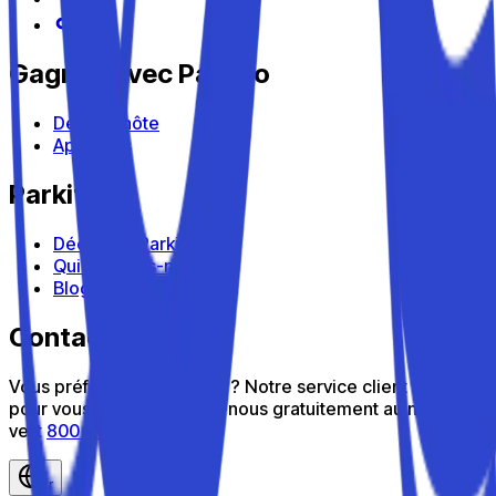
Gagnez avec Parkito
Devenir hôte
Appareils
Parkito
Découvrir Parkito
Qui sommes-nous
Blog
Contactez-nous
Vous préférez nous parler ? Notre service client est là
pour vous aider : appelez-nous gratuitement au numéro
vert
800 816 980
fr