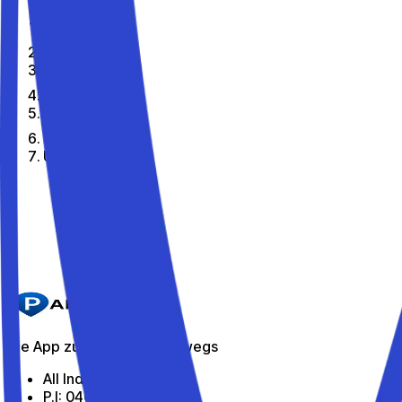
Home
De
Citta
Udine
Die besten Parkplätze in Udine
Parkito in Via Treviso 45
Details
Die App zum Parken unterwegs
All Indabox Srl
P.I: 04099131205