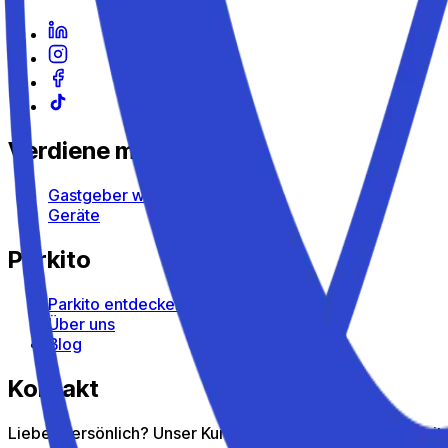
Verdiene mit Parkito
Gastgeber werden
Geräte
Parkito
Parkito entdecken
Über uns
Blog
Kontakt
Lieber persönlich? Unser Kundenservice hilft dir gern wei