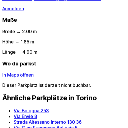
Anmelden
Maße
Breite → 2.00 m
Höhe → 1.85 m
Länge → 4.90 m
Wo du parkst
In Maps öffnen
Dieser Parkplatz ist derzeit nicht buchbar.
Ähnliche Parkplätze in Torino
Via Bologna 253
Via Envie 8
Strada Altessano Interno 130 36
Via Gian Francesco Bellezia 5