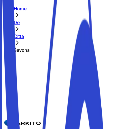
Home
De
Citta
Savona
Die besten Parkplätze in Savona
Parkito in Via Agostino Chiodo snc
Details
Parkito in Via Alessandria
Details