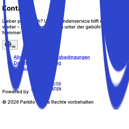
Kontakt
Lieber persönlich? Unser Kundenservice hilft dir gern
weiter – ruf uns kostenlos an unter der gebührenfreien
Nummer
800 816 980
de
Allgemeine Geschäftsbedingungen
Datenschutzerklärung
Cookie-Richtlinie
Powered by
©
2026
Parkito —
Alle Rechte vorbehalten