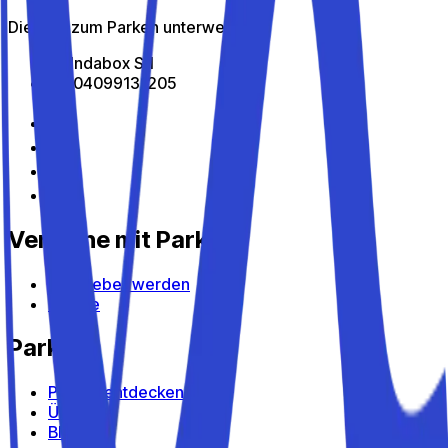
Die App zum Parken unterwegs
All Indabox Srl
P.I: 04099131205
Verdiene mit Parkito
Gastgeber werden
Geräte
Parkito
Parkito entdecken
Über uns
Blog