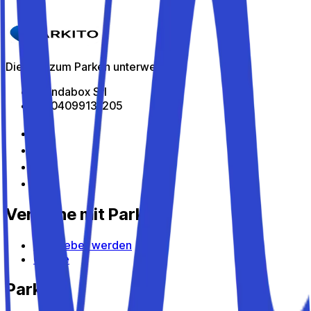
Details
Die App zum Parken unterwegs
All Indabox Srl
P.I: 04099131205
Verdiene mit Parkito
Gastgeber werden
Geräte
Parkito