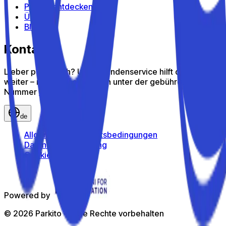
Parkito entdecken
Über uns
Blog
Kontakt
Lieber persönlich? Unser Kundenservice hilft dir gern
weiter – ruf uns kostenlos an unter der gebührenfreien
Nummer
800 816 980
de
Allgemeine Geschäftsbedingungen
Datenschutzerklärung
Cookie-Richtlinie
Powered by
©
2026
Parkito —
Alle Rechte vorbehalten