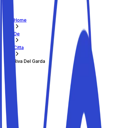
Home
De
Citta
Riva Del Garda
Die besten Parkplätze in Riva Del
Garda
Parkito in Viale dei Tigli 23/C
Details
Parkito in Via Maria Montessori 4