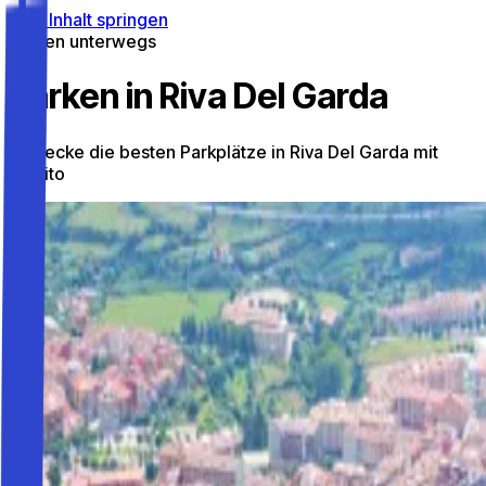
Zum Inhalt springen
Parken unterwegs
Parken in Riva Del Garda
Entdecke die besten Parkplätze in Riva Del Garda mit
Parkito