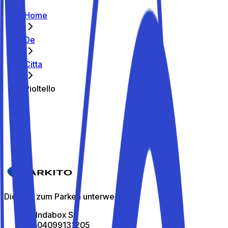
Home
De
Citta
Pioltello
Die besten Parkplätze in Pioltello
Parkito in Via alla Stazione 22
Details
Die App zum Parken unterwegs
All Indabox Srl
P.I: 04099131205