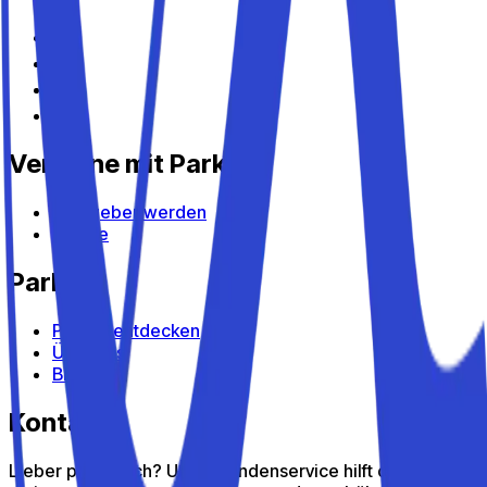
Verdiene mit Parkito
Gastgeber werden
Geräte
Parkito
Parkito entdecken
Über uns
Blog
Kontakt
Lieber persönlich? Unser Kundenservice hilft dir gern