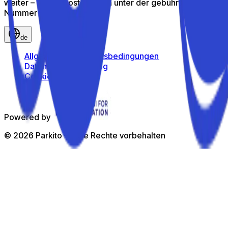
weiter – ruf uns kostenlos an unter der gebührenfreien
Nummer
800 816 980
de
Allgemeine Geschäftsbedingungen
Datenschutzerklärung
Cookie-Richtlinie
Powered by
©
2026
Parkito —
Alle Rechte vorbehalten