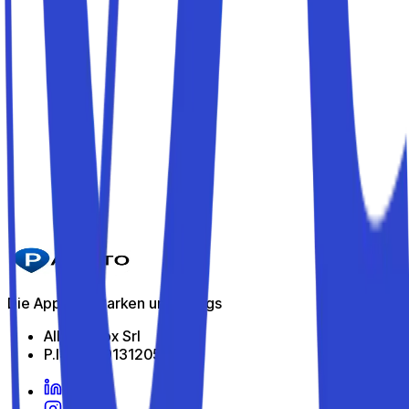
Details
Parkito in Via Valdichiana 62
Details
Parkito in Viale Belfiore 13/A
Details
Parkito in Via Fiesolana 19
Details
Die App zum Parken unterwegs
All Indabox Srl
P.I: 04099131205