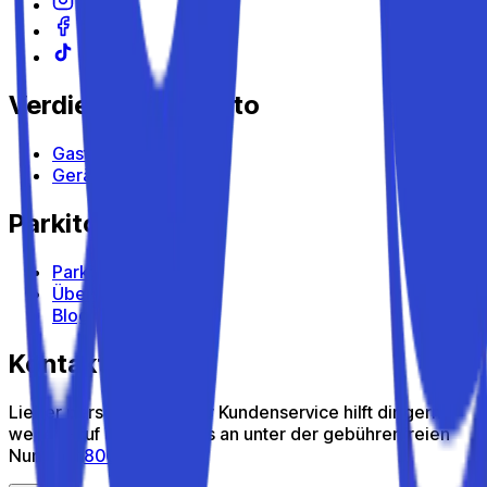
Verdiene mit Parkito
Gastgeber werden
Geräte
Parkito
Parkito entdecken
Über uns
Blog
Kontakt
Lieber persönlich? Unser Kundenservice hilft dir gern
weiter – ruf uns kostenlos an unter der gebührenfreien
Nummer
800 816 980