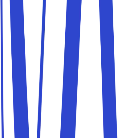
Details
Parkito in Via Aretina, 167/M
Details
Parkito in Viale Calatafimi 10
Details
Parkito in Via Domenico Burchiello 73
Details
Parkito in Via dell'Arcovata, 7/A
Details
Parkito in Largo Guido Novello