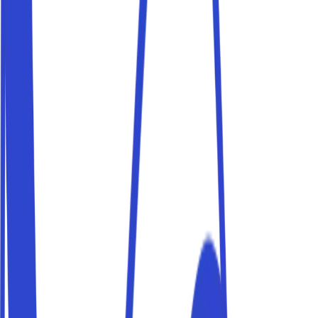
erreiche dein Ziel bequem zu Fuß. Parkito-Stellplätze
sind privat, geprüft und in wenigen Minuten buchbar.
Parkplätze in der Nähe von Piazzale
Michelangelo
Buche einen Parkplatz in der Nähe von Piazzale
Michelangelo und erreiche dein Ziel bequem zu Fuß.
Parkito-Stellplätze sind privat, geprüft und in wenigen
Minuten buchbar.
Parkplatz Firenze Santa Maria Novella
Musst du einen Zug nehmen? Stell dein Auto auf einem
privaten Parkplatz in der Nähe des Bahnhofs Firenze
Santa Maria Novella ab – günstiger als offizielle
Parkhäuser und im Voraus buchbar.
Parken außerhalb der ZTL von Firenze (ZTL
Centro)
Das Zentrum von Firenze unterliegt der Umweltzone ZTL