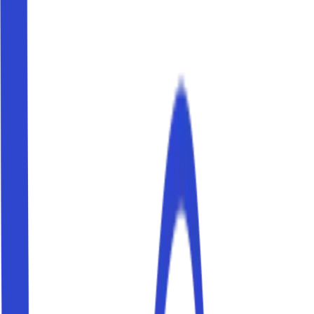
Maria Novella, Duomo, Uffizi, Viale Belfiore, Stadio
Franchi und Piazzale Michelangelo.
Parkplätze in der Nähe von Visarno Arena
Buche einen Parkplatz in der Nähe von Visarno Arena und
erreiche dein Ziel bequem zu Fuß. Parkito-Stellplätze
sind privat, geprüft und in wenigen Minuten buchbar.
Parkplätze in der Nähe von Villa Costanza
Buche einen Parkplatz in der Nähe von Villa Costanza und
erreiche dein Ziel bequem zu Fuß. Parkito-Stellplätze
sind privat, geprüft und in wenigen Minuten buchbar.
Parkplätze in der Nähe von Bahnhof Santa
Maria Novella
Buche einen Parkplatz in der Nähe von Bahnhof Santa
Maria Novella und erreiche dein Ziel bequem zu Fuß.
Parkito-Stellplätze sind privat, geprüft und in wenigen
Minuten buchbar.