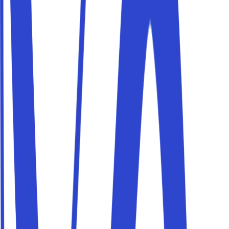
Details
Parkito in Via del Paradiso 8
Details
Parkito in Via Cairoli 18B
Details
Parkito in Via Luca Marenzio, 31
Details
Parkito in Via Arcangelo Corelli, 78
Details
Parkito in via Elio Gabbuggiani, 2/4