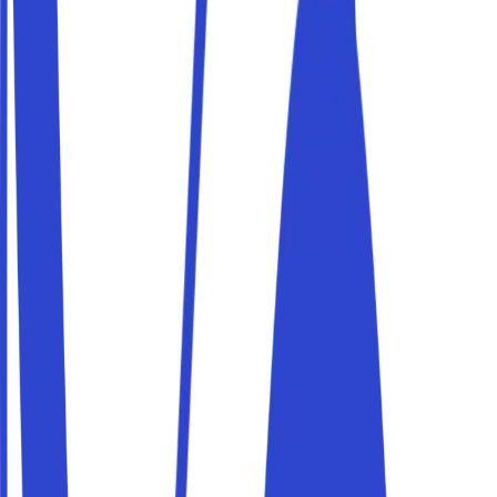
Centro (ZTL): Wer ohne Genehmigung einfährt, riskiert
hohe Bußgelder. Mit Parkito parkst du auf privaten
Flächen direkt außerhalb der Zone und erreichst das
Zentrum zu Fuß oder mit den Öffentlichen.
Die besten Parkplätze in Firenze
Parkito in Viale Giacomo Matteotti 21/A
Details
Parkito in Via degli Orti Oricellari, 26
Details
Parkito in Piazza Pietro Mascagni, 1
Details
Parkito in Via Mario Castelnuovo Tedesco 12