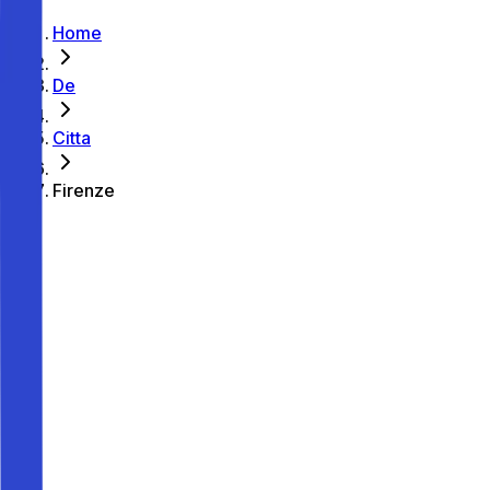
Home
De
Citta
Firenze
So parkst du in Firenze
Park-Ratgeber
So parkst du in Firenze
Suchst du einen Parkplatz in Firenze? Mit Parkito buchst
du private, geprüfte Stellplätze in Firenze ab 1,00 € pro
Stunde und 24,5 € pro Tag. Aktuell sind 20 Parkplätze in
der Stadt verfügbar. Finde bequeme Lösungen in der
Nähe von Visarno Arena, Villa Costanza, Bahnhof Santa