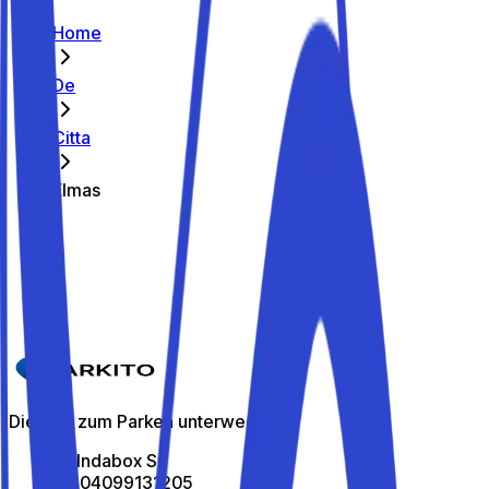
Home
De
Citta
Elmas
Die besten Parkplätze in Elmas
Parkito in Via P. Casu 3
Details
Die App zum Parken unterwegs
All Indabox Srl
P.I: 04099131205