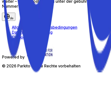
weiter – ruf uns kostenlos an unter der gebührenfreien
Nummer
800 816 980
de
Allgemeine Geschäftsbedingungen
Datenschutzerklärung
Cookie-Richtlinie
Powered by
©
2026
Parkito —
Alle Rechte vorbehalten