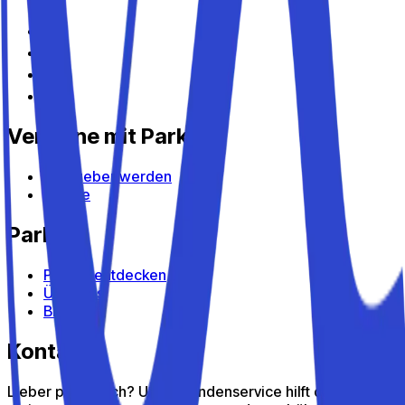
Verdiene mit Parkito
Gastgeber werden
Geräte
Parkito
Parkito entdecken
Über uns
Blog
Kontakt
Lieber persönlich? Unser Kundenservice hilft dir gern