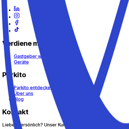
Verdiene mit Parkito
Gastgeber werden
Geräte
Parkito
Parkito entdecken
Über uns
Blog
Kontakt
Lieber persönlich? Unser Kundenservice hilft dir gern wei