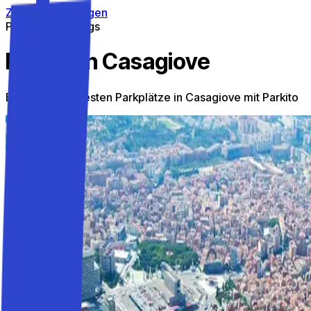
Zum Inhalt springen
Parken unterwegs
Parken in Casagiove
Entdecke die besten Parkplätze in Casagiove mit Parkito