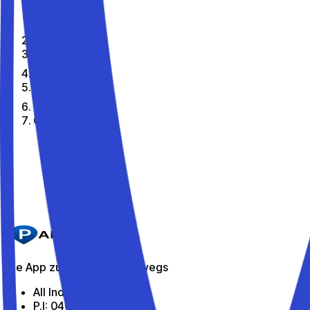
Home
De
Citta
Casagiove
Die besten Parkplätze in Casagiove
Parkito in Via Tifata 250
Details
Die App zum Parken unterwegs
All Indabox Srl
P.I: 04099131205