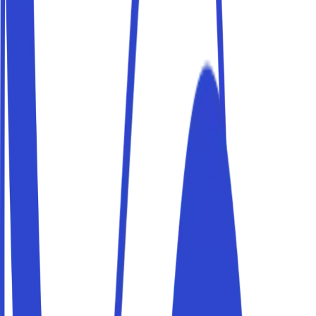
Buche einen Parkplatz in der Nähe von San Fruttuoso und
erreiche dein Ziel bequem zu Fuß. Parkito-Stellplätze
sind privat, geprüft und in wenigen Minuten buchbar.
Parkplätze in der Nähe von Bahnhof
Buche einen Parkplatz in der Nähe von Bahnhof und
erreiche dein Ziel bequem zu Fuß. Parkito-Stellplätze
sind privat, geprüft und in wenigen Minuten buchbar.
Parken in Camogli in der Hochsaison
Im Sommer und an Wochenenden füllt sich Camogli mit
Besuchern und ein Parkplatz wird schwer zu finden.
Buche mit Parkito im Voraus einen privaten Stellplatz und
komm entspannt an.
Lass das Auto stehen und entdecke San
Fruttuoso e Portofino in battello
Camogli ist der ideale Ausgangspunkt, um San Fruttuoso
e Portofino in battello zu erkunden. Parke dein Auto