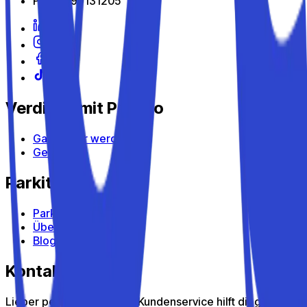
P.I: 04099131205
Verdiene mit Parkito
Gastgeber werden
Geräte
Parkito
Parkito entdecken
Über uns
Blog
Kontakt
Lieber persönlich? Unser Kundenservice hilft dir gern