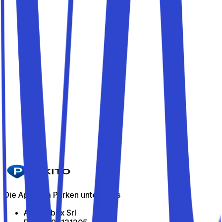
Parkito in Via Castagneto 36
Details
Parkito in Via Castagneto 36/A 36
Details
Parkito in Via Castagneto 11
Details
Parkito in Via Castagneto 21
Details
Die App zum Parken unterwegs
All Indabox Srl