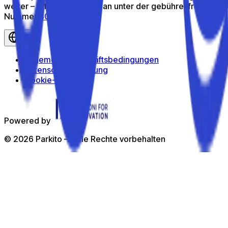
weiter – ruf uns kostenlos an unter der gebührenfreien
Nummer
800 816 980
de
Allgemeine Geschäftsbedingungen
Datenschutzerklärung
Cookie-Richtlinie
Powered by
©
2026
Parkito —
Alle Rechte vorbehalten