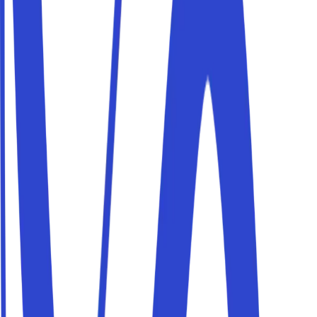
sicher mit Parkito und mach weiter, ohne dir über Verkehr
oder knappe Parkplätze Gedanken zu machen.
Die besten Parkplätze in Camogli
Parkito in Via Castagneto Seià 45
Details
Parkito in Via Jacopo Ruffini 25
Details
Parkito in Corso G. Mazzini 22
Details
Parkito in Via Jacopo Ruffini 18
Details