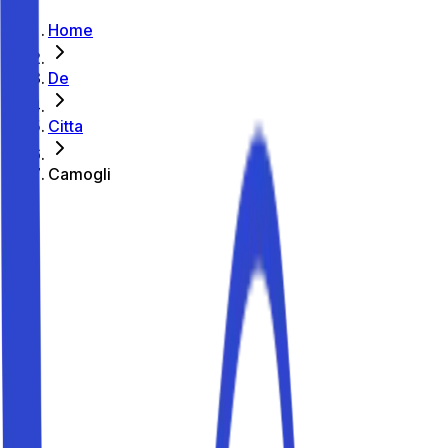
Home
De
Citta
Camogli
So parkst du in Camogli
Park-Ratgeber
So parkst du in Camogli
Planst du einen Urlaub in Camogli? Mit Parkito findest du
private Parkplätze in Camogli ab 2,00 € pro Stunde und
25 € pro Tag – ideal, um das Auto stehen zu lassen und
Zentrum, Strandpromenade, Strand, San Fruttuoso und
Bahnhof zu genießen. In der Hochsaison sind die Plätze