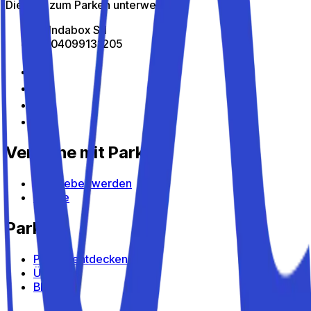
Die App zum Parken unterwegs
All Indabox Srl
P.I: 04099131205
Verdiene mit Parkito
Gastgeber werden
Geräte
Parkito
Parkito entdecken
Über uns
Blog