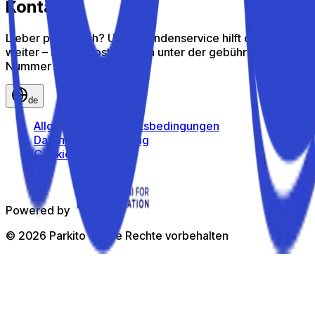
Kontakt
Lieber persönlich? Unser Kundenservice hilft dir gern
weiter – ruf uns kostenlos an unter der gebührenfreien
Nummer
800 816 980
de
Allgemeine Geschäftsbedingungen
Datenschutzerklärung
Cookie-Richtlinie
Powered by
©
2026
Parkito —
Alle Rechte vorbehalten