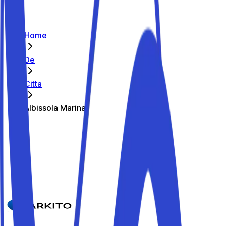
Home
De
Citta
Albissola Marina
Die besten Parkplätze in Albissola
Marina
Parkito in Via delle Industrie 56
Details