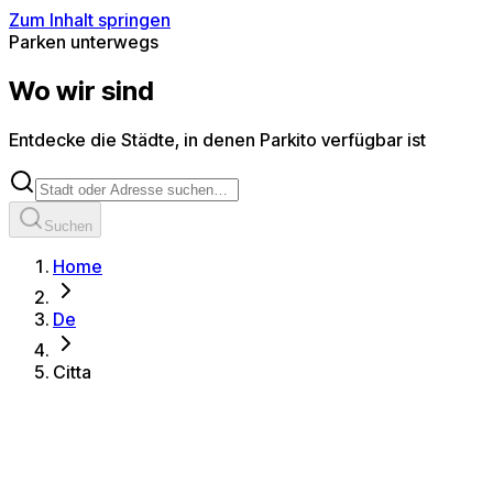
Zum Inhalt springen
Parken unterwegs
Wo wir sind
Entdecke die Städte, in denen Parkito verfügbar ist
Suchen
Home
De
Citta
Alle Städte
Alassio
Albenga
Albisola Superiore
Albissola Marina
Buccinasco
Busto Arsizio
Camogli
Camporosso
Capitolo
Casag